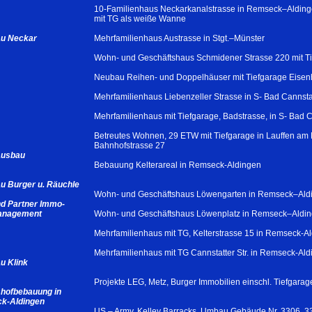
10-Familienhaus Neckarkanalstrasse in Remseck–Alding
mit TG als weiße Wanne
u Neckar
Mehrfamilienhaus Austrasse in Stgt.–Münster
Wohn- und Geschäftshaus Schmidener Strasse 220 mit Ti
Neubau Reihen- und Doppelhäuser mit Tiefgarage Eisenh
Mehrfamilienhaus Liebenzeller Strasse in S- Bad Cannsta
Mehrfamilienhaus mit Tiefgarage, Badstrasse, in S- Bad C
Betreutes Wohnen, 29 ETW mit Tiefgarage in Lauffen am 
Bahnhofstrasse 27
usbau
Bebauung Kelterareal in Remseck-Aldingen
 Burger u. Räuchle
Wohn- und Geschäftshaus Löwengarten in Remseck–Ald
d Partner Immo-
management
Wohn- und Geschäftshaus Löwenplatz in Remseck–Aldi
Mehrfamilienhaus mit TG, Kelterstrasse 15 in Remseck-A
Mehrfamilienhaus mit TG Cannstatter Str. in Remseck-Al
u Klink
Projekte LEG, Metz, Burger Immobilien einschl. Tiefgara
hofbebauung in
k-Aldingen
US – Army, Kelley Barracks, Umbau Gebäude Nr. 3306, 3