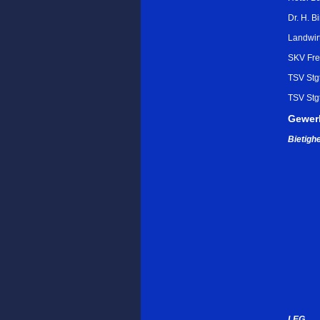
Dr. H. B
Landwir
SKV Fre
TSV Stg
TSV Stg
Gewer
Bietig
LEG