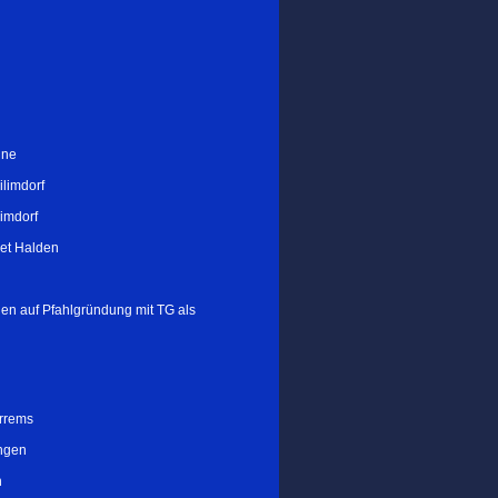
nne
ilimdorf
limdorf
et Halden
en auf Pfahlgründung mit TG als
rrems
ngen
n