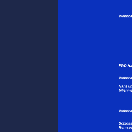
Wohnba
FWD Ha
Wohnbau
Nanz un
bilien
Wohnba
Schloss
Remsec