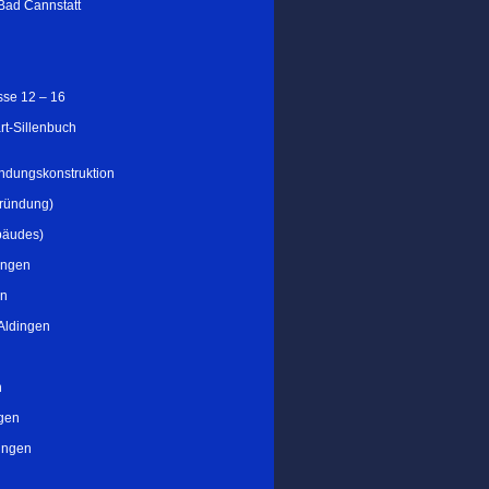
 Bad Cannstatt
se 12 – 16
rt-Sillenbuch
ndungskonstruktion
gründung)
bäudes)
ingen
on
Aldingen
n
gen
ingen