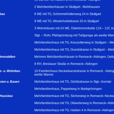
2 Mehrfamilienhäuser in Stuttgart - Mühlhausen
bau
8 WE mit TG, Schimmelhüttenweg 24 in Stuttgart
9 WE mit TG, Wiederholdstrasse 20 in Stuttgart
3 Wohnhäuser mit 24 WE, Osterbronnstraße 12A – 12C in
Stgt. – Rohr, Pfahlgründung mit Tiefgarage als weiße Wa
Mehrfamilienhaus mit TG, Kreuzotterweg in Stuttgart – We
Mehrfamilienhaus mit TG, Grundstrasse in Stuttgart – Wei
Immobilien
Mehrere Mehrfamilienhäuser in Remseck–Aldingen, Gebi
8 RH, Breslauer Straße in Remseck–Aldingen
s- u. Wohnbau
10-Familienhaus Neckarkanalstrasse in Remseck - Alding
weiße Wanne
anen u. Bauen
Mehrfamilienhaus mit TG, Görlitzstrasse in Stgt.–Korntal
Mehrfamilienhaus, Pappelweg in Markgröningen
. Hausbau
Mehrfamilienhaus mit TG, Silcherweg in Remseck–Necka
Mehrfamilienhaus mit TG, Oßweilerweg in Remseck–Aldi
Mehrfamilienhaus mit TG, Halden 4 in Remseck–Aldinge