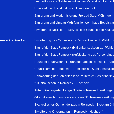
Freibadkiosk als Stahlkonstruktion im Mineralbad Leuze,
Unterstelldachkonstruktion im Hauptfriedhof
Sanierung und Modernisierung Freibad Stgt.–Möhringen
Sanierung und Umbau Mehrfamilienwohnhaus Bebelstras
Erweiterung Deutsch – Französische Grundschule Stuttga
emseck a. Neckar
Erweiterung des Gymnasiums Remseck einschl. Pfahlgrü
Bauhof der Stadt Remseck (Hallenkonstruktion auf Pfahl
Bauhof der Stadt Remseck (Aufstockung des Personalge
Haus der Feuerwehr mit Fahrzeughalle in Remseck – Ald
Übungsturm der Feuerwehr Remseck als Stahlkonstrukti
Renovierung der Schloßfassade im Bereich Schloßhof in 
2 Bushäuschen in Remseck – Hochdorf
Anbau Kindergarten Lange Straße in Remseck – Aldinge
6-Familienwohnhaus Neckarstrasse 31, Remseck – Aldin
Evangelisches Gemeindehaus in Remseck – Neckargrön
Erweiterung Kindergarten in Remseck - Hochdorf