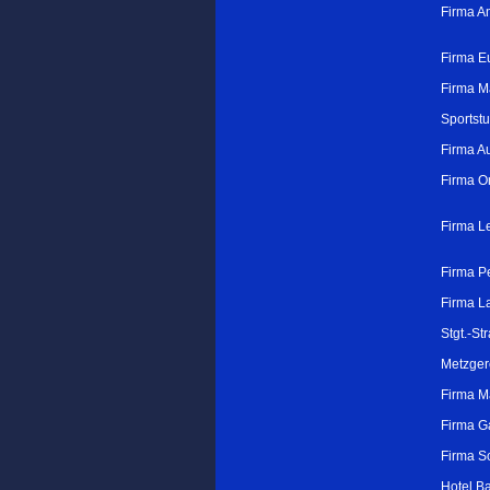
Firma A
Firma E
Firma M
Sportstu
Firma A
Firma O
Firma L
Firma P
Firma L
Stgt.-S
Metzger
Firma M
Firma G
Firma S
Hotel 