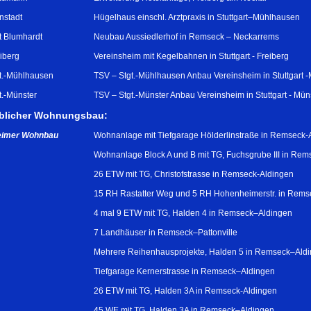
instadt
Hügelhaus einschl. Arztpraxis in Stuttgart–Mühlhausen
t Blumhardt
Neubau Aussiedlerhof in Remseck – Neckarrems
iberg
Vereinsheim mit Kegelbahnen in Stuttgart - Freiberg
t.-Mühlhausen
TSV – Stgt.-Mühlhausen Anbau Vereinsheim in Stuttgart 
t.-Münster
TSV – Stgt.-Münster Anbau Vereinsheim in Stuttgart - Mün
blicher Wohnungsbau:
heimer Wohnbau
Wohnanlage mit Tiefgarage Hölderlinstraße in Remseck-
Wohnanlage Block A und B mit TG, Fuchsgrube III in Rem
26 ETW mit TG, Christofstrasse in Remseck-Aldingen
15 RH Rastatter Weg und 5 RH Hohenheimerstr. in Rem
4 mal 9 ETW mit TG, Halden 4 in Remseck–Aldingen
7 Landhäuser in Remseck–Pattonville
Mehrere Reihenhausprojekte, Halden 5 in Remseck–Ald
Tiefgarage Kernerstrasse in Remseck–Aldingen
26 ETW mit TG, Halden 3A in Remseck-Aldingen
45 WE mit TG, Halden 3A in Remseck–Aldingen