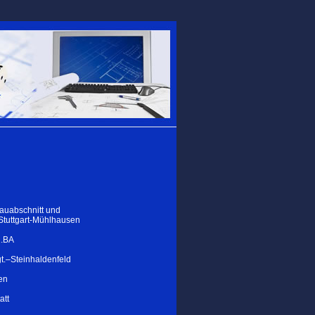
Bauabschnitt und
Stuttgart-Mühlhausen
2.BA
gt.–Steinhaldenfeld
en
att