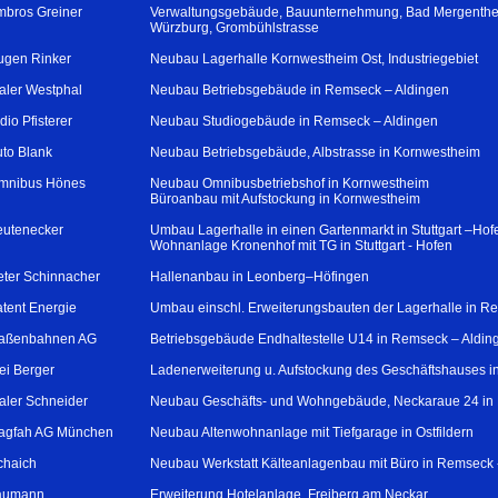
mbros Greiner
Verwaltungsgebäude, Bauunternehmung, Bad Mergenthe
Würzburg, Grombühlstrasse
ugen Rinker
Neubau Lagerhalle Kornwestheim Ost, Industriegebiet
aler Westphal
Neubau Betriebsgebäude in Remseck – Aldingen
dio Pfisterer
Neubau Studiogebäude in Remseck – Aldingen
uto Blank
Neubau Betriebsgebäude, Albstrasse in Kornwestheim
mnibus Hönes
Neubau Omnibusbetriebshof in Kornwestheim
Büroanbau mit Aufstockung in Kornwestheim
eutenecker
Umbau Lagerhalle in einen Gartenmarkt in Stuttgart –Hof
Wohnanlage Kronenhof mit TG in Stuttgart - Hofen
eter Schinnacher
Hallenanbau in Leonberg–Höfingen
atent Energie
Umbau einschl. Erweiterungsbauten der Lagerhalle in R
traßenbahnen AG
Betriebsgebäude Endhaltestelle U14 in Remseck – Aldin
ei Berger
Ladenerweiterung u. Aufstockung des Geschäftshauses 
aler Schneider
Neubau Geschäfts- und Wohngebäude, Neckaraue 24 in
agfah AG München
Neubau Altenwohnanlage mit Tiefgarage in Ostfildern
chaich
Neubau Werkstatt Kälteanlagenbau mit Büro in Remseck 
Baumann
Erweiterung Hotelanlage, Freiberg am Neckar