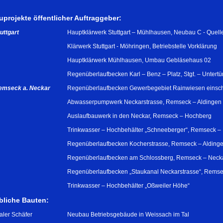
uprojekte öffentlicher Auftraggeber:
uttgart
Hauptklärwerk Stuttgart – Mühlhausen, Neubau C - Quell
Klärwerk Stuttgart - Möhringen, Betriebstelle Vorklärung
Hauptklärwerk Mühlhausen, Umbau Gebläsehaus 02
Regenüberlaufbecken Karl – Benz – Platz, Stgt. – Untert
emseck a. Neckar
Regenüberlaufbecken Gewerbegebiet Rainwiesen einsch
Abwasserpumpwerk Neckarstrasse, Remseck – Aldingen
Auslaufbauwerk in den Neckar, Remseck – Hochberg
Trinkwasser – Hochbehälter „Schneeberger“, Remseck –
Regenüberlaufbecken Kocherstrasse, Remseck – Alding
Regenüberlaufbecken am Schlossberg, Remseck – Neck
Regenüberlaufbecken „Staukanal Neckarstrasse“, Rems
Trinkwasser – Hochbehälter „Oßweiler Höhe“
bliche Bauten:
aler Schäfer
Neubau Betriebsgebäude in Weissach im Tal