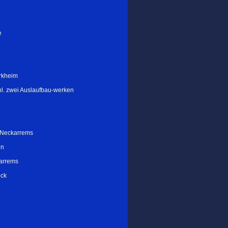
e
ürkheim
l. zwei Auslaufbau-werken
 Neckarrems
en
arrems
eck