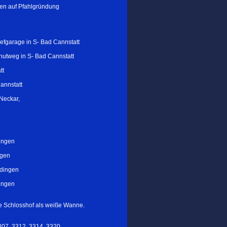
en auf Pfahlgründung
efgarage in S- Bad Cannstatt
utweg in S- Bad Cannstatt
tt
annstatt
Neckar,
ingen
ngen
ldingen
dingen
ge Schlosshof als weiße Wanne.
307, 3312, 3314, 3320