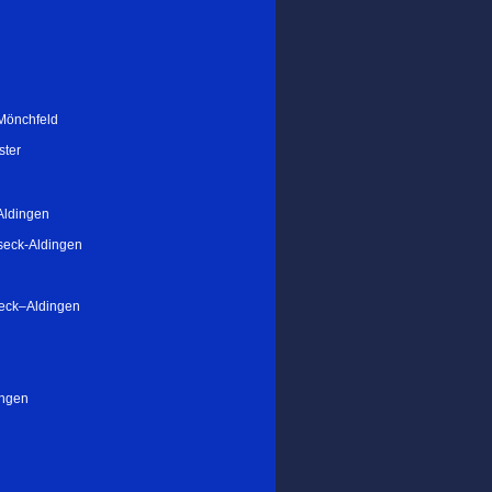
-Mönchfeld
ster
Aldingen
seck-Aldingen
seck–Aldingen
ingen